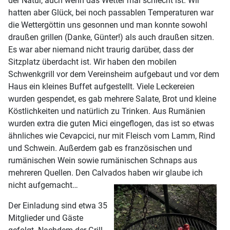
der Natur, auch wenn das Wetter mal schlecht ist. Wir
hatten aber Glück, bei noch passablen Temperaturen war
die Wettergöttin uns gesonnen und man konnte sowohl
draußen grillen (Danke, Günter!) als auch draußen sitzen.
Es war aber niemand nicht traurig darüber, dass der
Sitzplatz überdacht ist. Wir haben den mobilen
Schwenkgrill vor dem Vereinsheim aufgebaut und vor dem
Haus ein kleines Buffet aufgestellt. Viele Leckereien
wurden gespendet, es gab mehrere Salate, Brot und kleine
Köstlichkeiten und natürlich zu Trinken. Aus Rumänien
wurden extra die guten Mici eingeflogen, das ist so etwas
ähnliches wie Cevapcici, nur mit Fleisch vom Lamm, Rind
und Schwein. Außerdem gab es französischen und
rumänischen Wein sowie rumänischen Schnaps aus
mehreren Quellen. Den Calvados haben wir glaube ich
nicht aufgemacht…
Der Einladung sind etwa 35
Mitglieder und Gäste